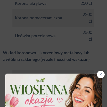
Korona akrylowa
250 zł
2200
Korona pełnoceramiczna
zł
2500
Licówka porcelanowa
zł
Wkład koronowo – korzeniowy metalowy lub
z włókna szklanego (w zależności od wskazań)
×
Wkład pojedyńczy
400 – 600 zł
Wkład podwójny
450 – 750 zł
Wkład potrójny
500 – 900 zł