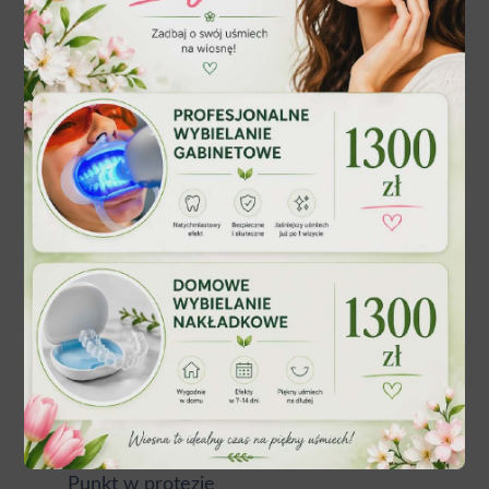
Proteza szkieletowa
2500 zł
Proteza całkowita akrylowa
1800 zł
indywidual
Proteza częściowa
nie
Naprawa protez
200 zł 1pkt
Wzmocnienie protezy – 3
360 zł
punkty
800 –
Szyna relaksacyjna
1200zł
Rhein
1200 zł
Punkt w protezie