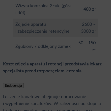
Wizyta kontrolna 2 łuki (góra
480 zł
i dół)
Zdjęcie aparatu
2600 –
i zabezpieczenie retencyjne
3000 zł
50 – 150
Zgubiony / odklejony zamek
zł
Koszt zdjęcia aparatu i retencji przedstawia lekarz
specjalista przed rozpoczęciem leczenia
Endodoncja
Leczenie kanałowe obejmuje opracowanie
i wypełnienie kanału/ów. W zależności od stopnia
trudności wynikającego z anatomii zęba, ilości