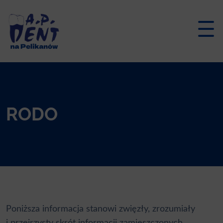
Skip
to
content
RODO
Poniższa informacja stanowi zwięzły, zrozumiały
i przejrzysty skrót informacji zamieszczonych