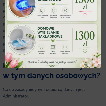
prawnie uzasadnionego interesu realizowanego
przez Administratora, okres ten może ulec
wydłużeniu. W takiej sytuacji Administrator będzie
przechowywał wskazane dane, od czasu żądania ich
usunięcia przez Użytkownika, nie dłużej niż
przez okres 3 lat w przypadku naruszenia lub
podejrzenia naruszenia zapisów regulaminu serwisu
przez osobę, której dane dotyczą.
Kto jest odbiorcą danych
w tym danych osobowych?
Co do zasady jedynym odbiorcą danych jest
Administrator.