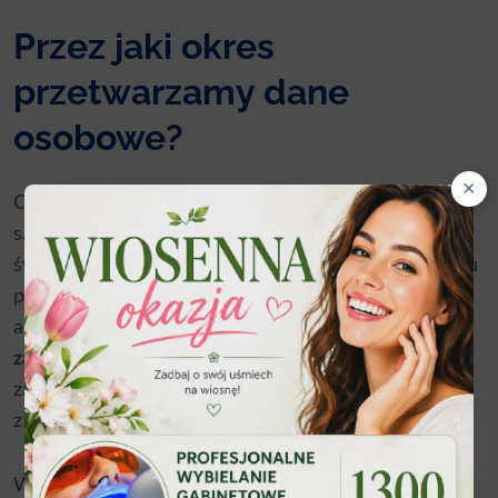
Przez jaki okres
przetwarzamy dane
osobowe?
×
Co do zasady, wskazane dane osobowe
są przechowywane wyłącznie przez okres
świadczenia usługi w ramach prowadzonego serwisu
przez Administratora. Są one usuwane lub
anonimizowane w okresie do
30 dni od chwili
zakończenia świadczenia usług
(np. usunięcie
zarejestrowanego konta użytkownika, wypisanie
z listy Newsletter, itp.)
W wyjątkowych sytuacjach, w celu zabezpieczenie