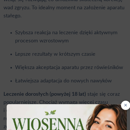
wad zgryzu. To idealny moment na założenie aparatu
stałego.
Szybsza reakcja na leczenie dzięki aktywnym
procesom wzrostowym
Lepsze rezultaty w krótszym czasie
Większa akceptacja aparatu przez rówieśników
Łatwiejsza adaptacja do nowych nawyków
Leczenie dorosłych (powyżej 18 lat)
staje się coraz
popularniejsze. Chociaż wymaga więcej czasu
×
i cierpliwości, może przynieść spektakularne
rezultaty. Dorośli pacjenci są zwykle bardziej
zmotywowani i lepiej współpracują podczas terapii.