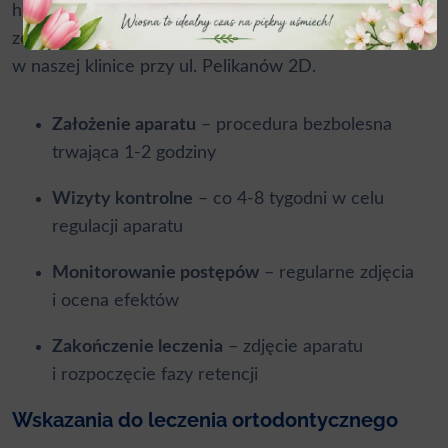
higiena jamy ustnej
, leczenie próchnicy czy ekstrakcje
zębów. Wszystkie te zabiegi można przeprowadzić
w naszej klinice przy ul. Pelikanów 2D.
Założenie aparatu
– procedura bezbolesna
trwająca 1-2 godziny
Wizyty kontrolne
– co 4-8 tygodni w celu
regulacji aparatu
Monitorowanie postępów
– regularne zdjęcia
i ocena efektów
Zakończenie leczenia
– zdjęcie aparatu
i rozpoczęcie fazy retencji
Wskazania do leczenia ortodontycznego