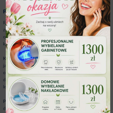
Proces leczenia krok po kroku
Rozpoczęcie leczenia ortodontycznego to dobrze
zaplanowany proces, który rozpoczyna się
od szczegółowej diagnostyki. W klinice AP Dent
każdy pacjent przechodzi przez następujące etapy:
Konsultacja i diagnostyka
obejmuje kliniczne badanie
jamy ustnej,
zdjęcia rentgenowskie
, odciski zębów
oraz analizę fotograficzną. Na podstawie zebranych
danych ortodonta opracowuje indywidualny plan
leczenia.
Przygotowanie do leczenia
może wymagać
dodatkowych procedur, takich jak
profesjonalna