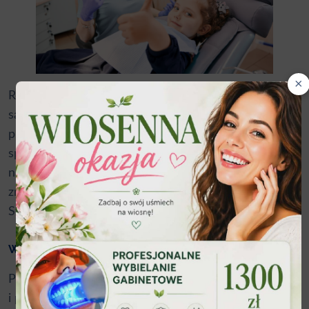
×
Regularne wizyty w gabinecie dentysty dziecięcego
są kluczowe w profilaktyce próchnicy oraz innych
problemów zdrowotnych jamy ustnej. Regularne
spotkania z dentystą pomagają też wyrobić zdrowe
nawyki higieniczne. Więcej informacji na ten temat
znajdziesz na stronie
Polskiego Towarzystwa
Stomatologii Dziecięcej
.
Wnioski
Pierwsza wizyta u dentysty może być przyjemnym
i pozytywnym doświadczeniem. Dzięki