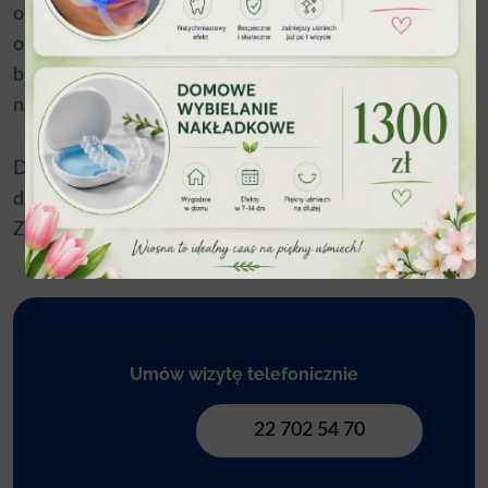
odpowiedniemu przygotowaniu, rozmowom
oraz pozytywnemu nastawieniu, dziecko może
budować zdrową relację z dentystą, co przekłada się
na zdrowe zęby i piękny uśmiech w przyszłości.
Dodatkowe porady na temat zdrowia jamy ustnej
dzieci znajdziesz również na stronie
Akademii
Zdrowego Uśmiechu
.
Umów wizytę telefonicznie
22 702 54 70