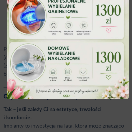
czas leczenia
– proces może trwać kilka
miesięcy,
wymagana higiena
– implanty wymagają
regularnej kontroli i dokładnego czyszczenia.
Przeciwwskazania to m.in. nieleczone choroby ogólne
(cukrzyca, nowotwory), silna osteoporoza, bruksizm
(zgrzytanie zębami) oraz zbyt mała ilość kości
bez możliwości augmentacji.
Czy warto zdecydować się na implanty?
Tak – jeśli zależy Ci na estetyce, trwałości
i komforcie.
Implanty to inwestycja na lata, która może znacząco