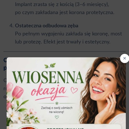
Implant zrasta się z kością (3–6 miesięcy),
po czym zakładana jest korona protetyczna.
Ostateczna odbudowa zęba
Po pełnym wygojeniu zakłada się koronę, most
lub protezę. Efekt jest trwały i estetyczny.
×
Czy implanty mają wady lub
przeciwwskazania?
Choć implanty są obecnie najskuteczniejszym
rozwiązaniem protetycznym, warto znać też
ograniczenia:
koszt
– są droższe niż mosty czy protezy,
ale długofalowo bardziej opłacalne,