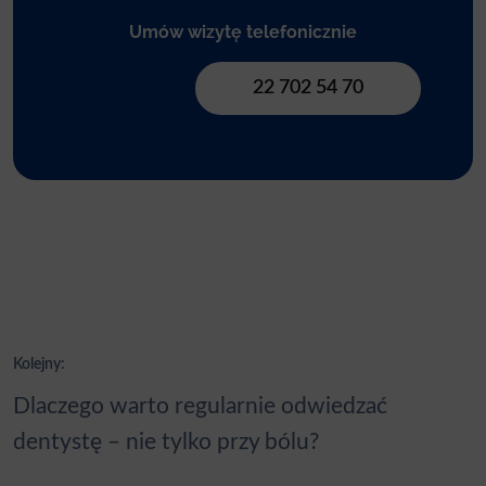
Umów wizytę telefonicznie
22 702 54 70
Nawigacja
Kolejny:
wpisu
Dlaczego warto regularnie odwiedzać
dentystę – nie tylko przy bólu?