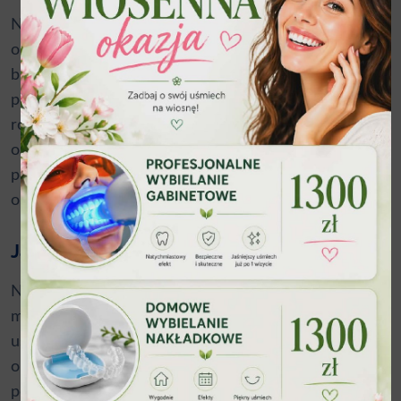
Nie oznacza to, że implant zawsze będzie najbardziej
opłacalny dla każdego. Jeśli pacjent ma rozległe
braki, ograniczony budżet i potrzebuje szybkiej
poprawy funkcji, dobrze wykonana proteza może być
rozsądnym etapem leczenia. Uczciwa rozmowa
o kosztach powinna obejmować zarówno cenę
początkową, jak i przewidywaną trwałość
oraz konieczność przyszłych wizyt kontrolnych.
Jak wygląda kwalifikacja do leczenia?
Najważniejszy jest dokładny plan, a nie sama nazwa
metody. Podczas konsultacji lekarz ocenia stan jamy
ustnej, liczbę braków, zgryz, stan dziąseł i kości
oraz ewentualne przeciwwskazania. Często
potrzebna jest
diagnostyka radiologiczna
,