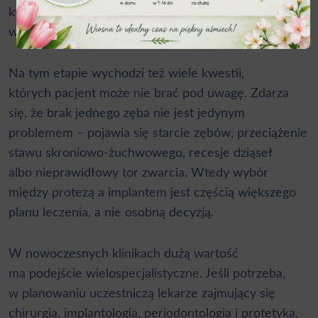
która pokazuje, czy implant można bezpiecznie
wszczepić i jak zaplanować odbudowę.
Na tym etapie wychodzi też wiele kwestii,
których pacjent może nie brać pod uwagę. Zdarza
się, że brak jednego zęba nie jest jedynym
problemem – pojawia się starcie zębów, przeciążenie
stawu skroniowo-żuchwowego, recesje dziąseł
albo nieprawidłowy tor zwarcia. Wtedy wybór
między protezą a implantem jest częścią większego
planu leczenia, a nie osobną decyzją.
W nowoczesnych klinikach dużą wartość
ma podejście wielospecjalistyczne. Jeśli potrzeba,
w planowaniu uczestniczą lekarze zajmujący się
chirurgią, implantologią, periodontologią i
protetyką
.