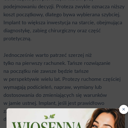
podejmowaniu decyzji. Proteza zwykle oznacza niższy
koszt początkowy, dlatego bywa wybierana szybciej.
Implant to większa inwestycja na starcie, obejmująca
diagnostykę, zabieg chirurgiczny oraz część
protetyczną.
Jednocześnie warto patrzeć szerzej niż
tylko na pierwszy rachunek. Tańsze rozwiązanie
na początku nie zawsze będzie tańsze
w perspektywie wielu lat. Protezy ruchome częściej
wymagają podścieleń, napraw, wymiany lub
dostosowania do zmieniających się warunków
w jamie ustnej. Implant, jeśli jest prawidłowo
×
zaplanowany i dobrze utrzymany, może służyć bardzo
długo.